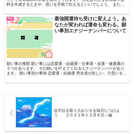
料を作成するときや、思いを手紙で伝えるといいでしょう。 また試
験を控えている人もにおすすめです。 そんな仕事運や学業...
最強開運待ち受けに変えよう。あ
開運
なたが変われば運命も変わる。願
い事別エナジーナンバーについて
願い事の種類 願い事には恋愛運・結婚運・仕事運・金運・健康運の
５つがあります。 その願いを叶えてくれるエナジーナンバーがあり
ます。 願い事別の事例 恋愛運・結婚運 男友達が欲しい、片思いを成
就させたい 恋のライバルに勝ちたい、大失恋から立ち...
吉方位を取り入れツキを味方につけよ
う ２０２１年１２月６日～編