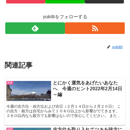
yukittiをフォローする
yukitti
関連記事
とにかく運気をあげたいあなた
開運
へ 今週のヒント2022年2月14日
～編
今週の吉方位・凶方位および吉日（２月１４日から２月２０日） こ
の吉方・殺方は自宅からみて１０キロ以上から影響がでてきます。
２キロ以内なら殺方でも影響はないので安心してください。 またそ
の日の吉日・凶日については別の投稿の「吉日・凶日の解説...
吉方位を取り入れてツキを味方に
開運