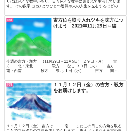
りには色々な数字があり、日々色々な数字に囲まれて生活していま
す。 その数字にはひとつひとつ運気や人の人生を左右するほどのエ
ネルギーがありまた意味もあります。 ここでは普段何気に...
吉方位を取り入れツキを味方につ
開運
けよう 2021年11月29日～編
今週の吉方・殺方 （11月29日～12月5日） ２９日（月） 吉
方 北・東北 殺方 なし ３０日（火） 吉方
南・西南 殺方 東北 １日（水） 吉方 南・西
北・東北・東 殺方 東南 ２日（木） 吉方...
１１月１２日（金）の吉方・殺方
開運
をお届けします。
１１月１２日（金） 吉方は 南 またこの日この方角を取る
ことで文章絡みの幸運を運んでくれます。 例えば大きな企画書や資